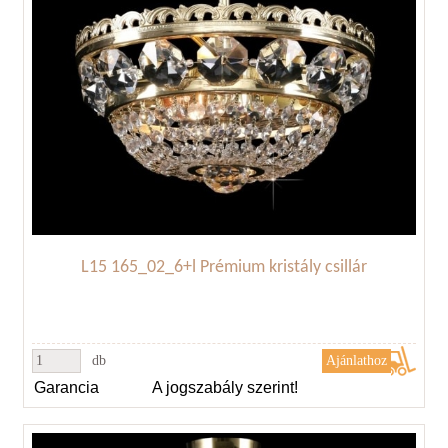
L15 165_02_6+l Prémium kristály csillár
db
Garancia
A jogszabály szerint!