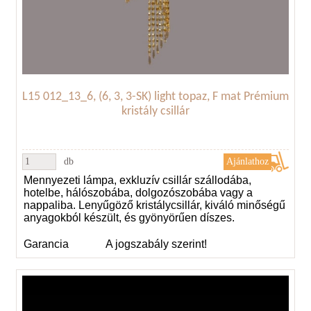
L15 012_13_6, (6, 3, 3-SK) light topaz, F mat Prémium
kristály csillár
db
Mennyezeti lámpa, exkluzív csillár szállodába,
hotelbe, hálószobába, dolgozószobába vagy a
nappaliba. Lenyűgöző kristálycsillár, kiváló minőségű
anyagokból készült, és gyönyörűen díszes.
Garancia
A jogszabály szerint!