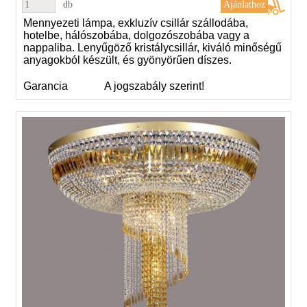
db
Mennyezeti lámpa, exkluzív csillár szállodába,
hotelbe, hálószobába, dolgozószobába vagy a
nappaliba. Lenyűgöző kristálycsillár, kiváló minőségű
anyagokból készült, és gyönyörűen díszes.
Garancia
A jogszabály szerint!