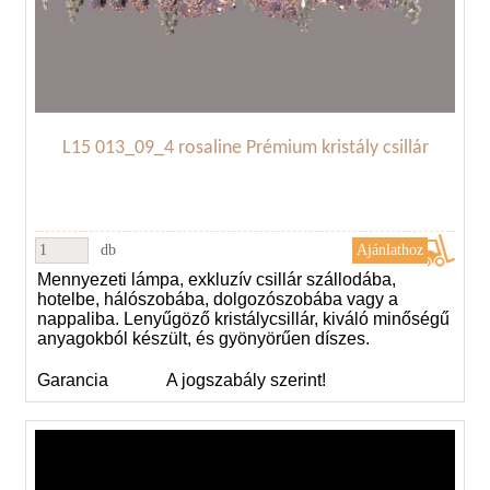
L15 013_09_4 rosaline Prémium kristály csillár
db
Mennyezeti lámpa, exkluzív csillár szállodába,
hotelbe, hálószobába, dolgozószobába vagy a
nappaliba. Lenyűgöző kristálycsillár, kiváló minőségű
anyagokból készült, és gyönyörűen díszes.
Garancia
A jogszabály szerint!