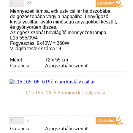
db
Mennyezeti lámpa, exkluzív csillár hálószobába,
dolgozószobába vagy a nappaliba. Lenyűgöző
kristálycsillár, kiváló minőségű anyagokból készült,
és gyönyörűen díszes.
Az egész szobát bevilágító mennyezeti lámpa.
L15 555/09/4
Fogyasztás: 9x40W = 360W
Világító testek száma : 9
Méret
72 x 55 cm
Garancia
A jogszabály szerint!
L15 165_06_6 Prémium kristály csillár
db
Garancia
A jogszabály szerint!