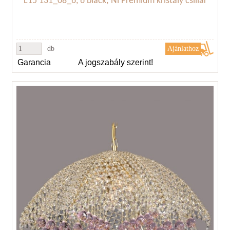
L15 131_08_6, 6 black; Ni Prémium kristály csillár
db
Garancia
A jogszabály szerint!