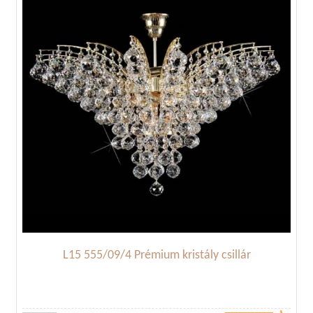
L15 555/09/4 Prémium kristály csillár