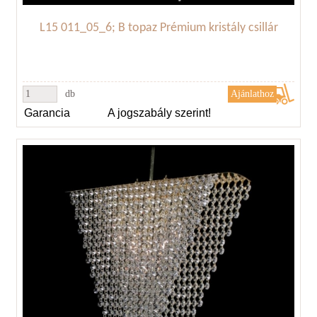
L15 011_05_6; B topaz Prémium kristály csillár
db
Garancia
A jogszabály szerint!