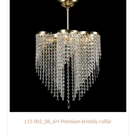
L15 002_06_6+l Prémium kristály csillár