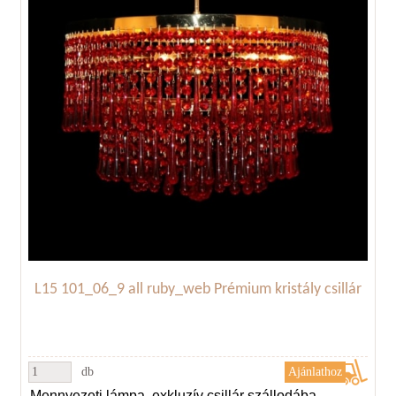
L15 101_06_9 all ruby_web Prémium kristály csillár
db
Mennyezeti lámpa, exkluzív csillár szállodába,