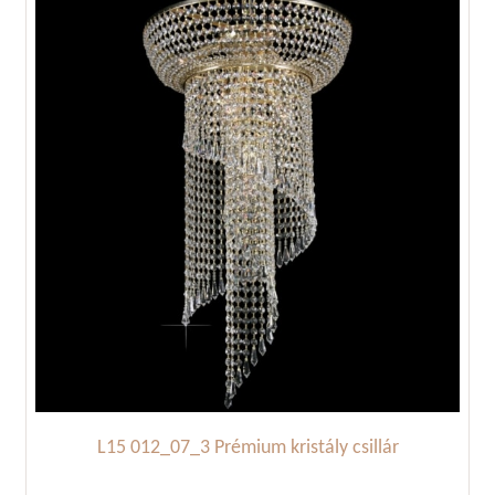
L15 012_07_3 Prémium kristály csillár