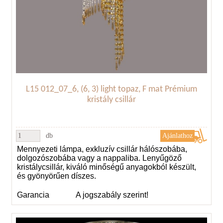
L15 012_07_6, (6, 3) light topaz, F mat Prémium
kristály csillár
db
Mennyezeti lámpa, exkluzív csillár hálószobába,
dolgozószobába vagy a nappaliba. Lenyűgöző
kristálycsillár, kiváló minőségű anyagokból készült,
és gyönyörűen díszes.
Garancia
A jogszabály szerint!