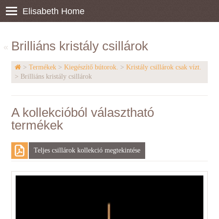
Elisabeth Home
Brilliáns kristály csillárok
«
>
Termékek
>
Kiegészítő bútorok.
>
Kristály csillárok csak vízt.
> Brilliáns kristály csillárok
A kollekcióból választható
termékek
Teljes csillárok kollekció megtekintése