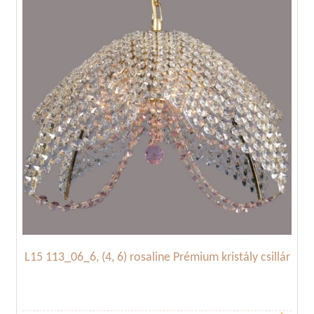
L15 113_06_6, (4, 6) rosaline Prémium kristály csillár