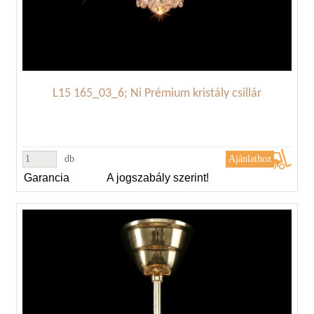
L15 165_03_6; Ni Prémium kristály csillár
db
Garancia
A jogszabály szerint!