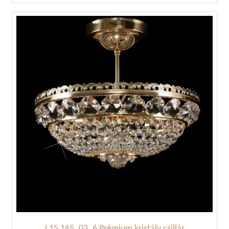
L15 165_03_6 Prémium kristály csillár