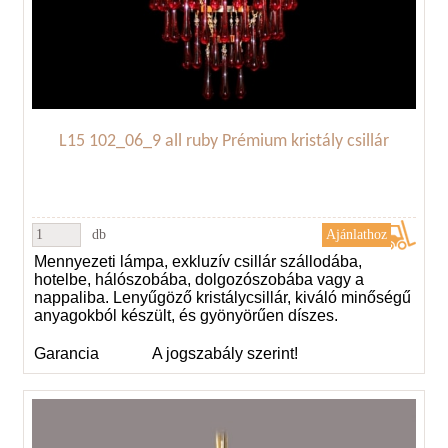
L15 102_06_9 all ruby Prémium kristály csillár
db
Mennyezeti lámpa, exkluzív csillár szállodába,
hotelbe, hálószobába, dolgozószobába vagy a
nappaliba. Lenyűgöző kristálycsillár, kiváló minőségű
anyagokból készült, és gyönyörűen díszes.
Garancia
A jogszabály szerint!