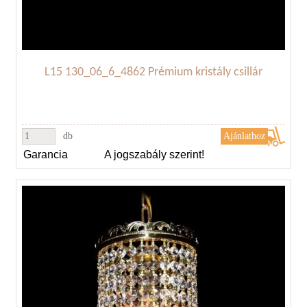
L15 130_06_6_4862 Prémium kristály csillár
db
Garancia
A jogszabály szerint!