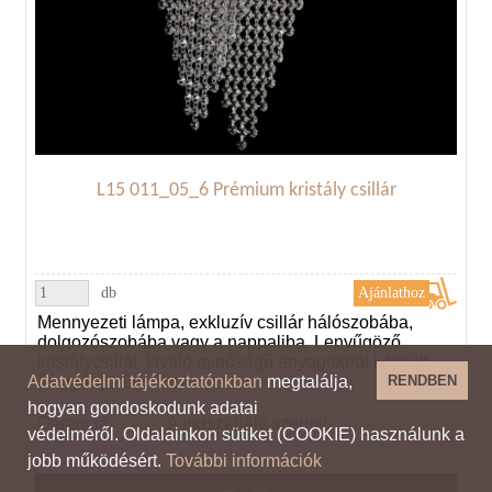
L15 011_05_6 Prémium kristály csillár
db
Mennyezeti lámpa, exkluzív csillár hálószobába,
dolgozószobába vagy a nappaliba. Lenyűgöző
kristálycsillár, kiváló minőségű anyagokból készült,
és gyönyörűen díszes.
Adatvédelmi tájékoztatónkban
megtalálja,
RENDBEN
hogyan gondoskodunk adatai
Garancia
A jogszabály szerint!
védelméről. Oldalainkon sütiket (COOKIE) használunk a
jobb működésért.
További információk