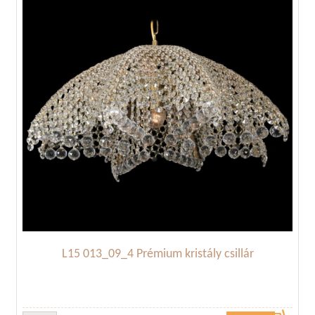
L15 013_09_4 Prémium kristály csillár