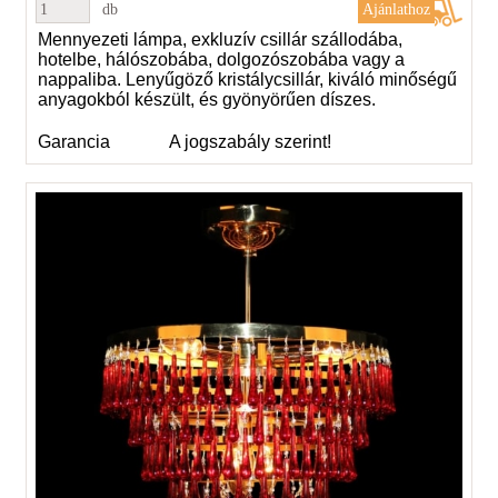
db
Mennyezeti lámpa, exkluzív csillár szállodába,
hotelbe, hálószobába, dolgozószobába vagy a
nappaliba. Lenyűgöző kristálycsillár, kiváló minőségű
anyagokból készült, és gyönyörűen díszes.
Garancia
A jogszabály szerint!