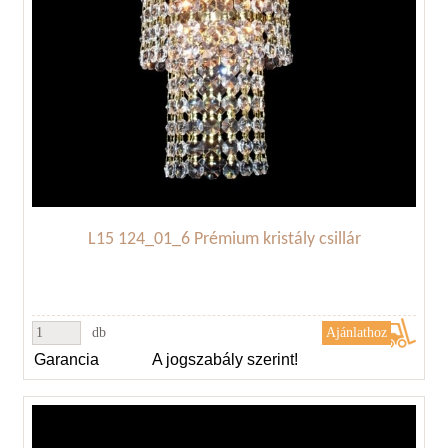
L15 124_01_6 Prémium kristály csillár
db
Garancia
A jogszabály szerint!