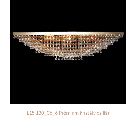
L15 130_06_6 Prémium kristály csillár