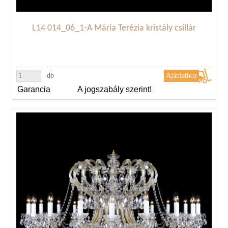
L14 014_06_1-A Mária Terézia kristály csillár
db
Garancia
A jogszabály szerint!