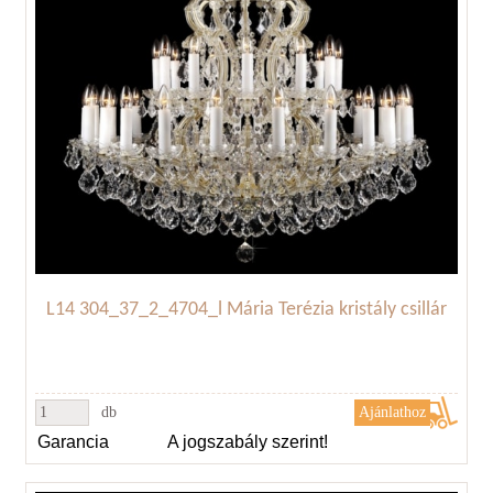
L14 304_37_2_4704_l Mária Terézia kristály csillár
db
Garancia
A jogszabály szerint!