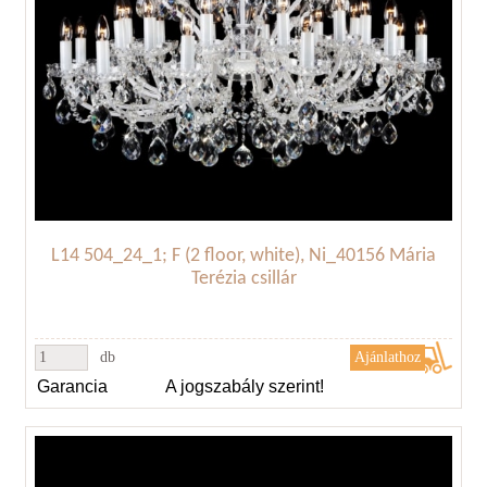
L14 504_24_1; F (2 floor, white), Ni_40156 Mária
Terézia csillár
db
Garancia
A jogszabály szerint!