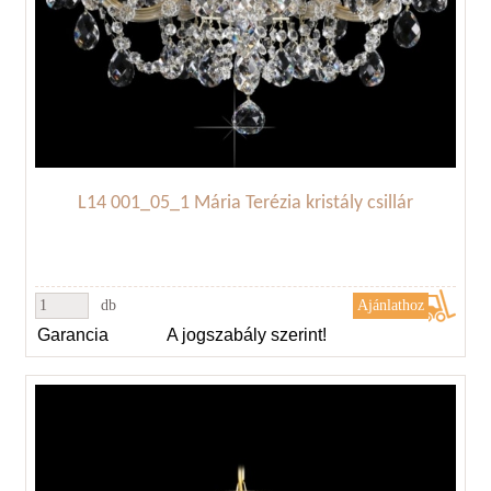
L14 001_05_1 Mária Terézia kristály csillár
db
Garancia
A jogszabály szerint!