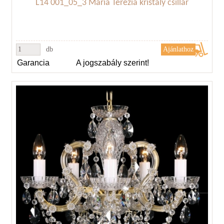
L14 001_05_3 Mária Terézia kristály csillár
db
Garancia
A jogszabály szerint!