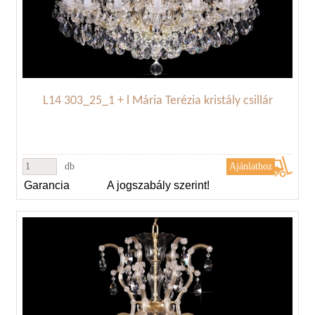
L14 303_25_1 + l Mária Terézia kristály csillár
db
Garancia
A jogszabály szerint!