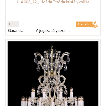
L14 003_12_1 Mária Terézia kristály csillár
db
Garancia
A jogszabály szerint!