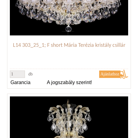
L14 303_25_1; F short Mária Terézia kristály csillár
db
Garancia
A jogszabály szerint!