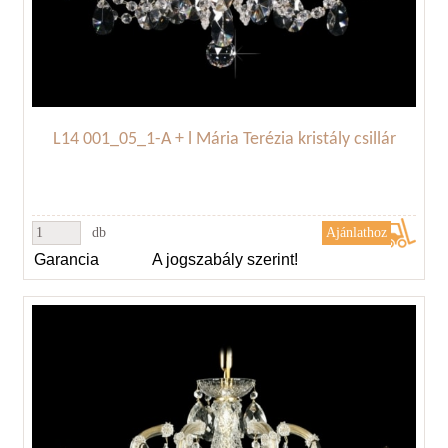
L14 001_05_1-A + l Mária Terézia kristály csillár
db
Garancia
A jogszabály szerint!