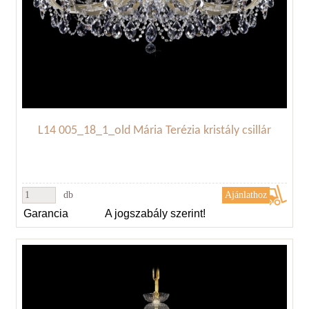
L14 005_18_1_old Mária Terézia kristály csillár
db
Garancia
A jogszabály szerint!