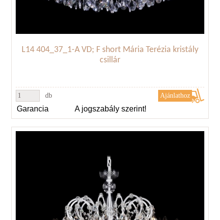
L14 404_37_1-A VD; F short Mária Terézia kristály
csillár
db
Garancia
A jogszabály szerint!