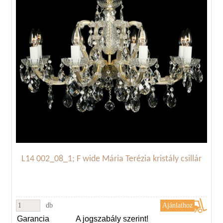
L14 002_08_1; F wide Mária Terézia kristály csillár
db
Garancia
A jogszabály szerint!