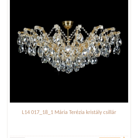
L14 017_18_1 Mária Terézia kristály csillár