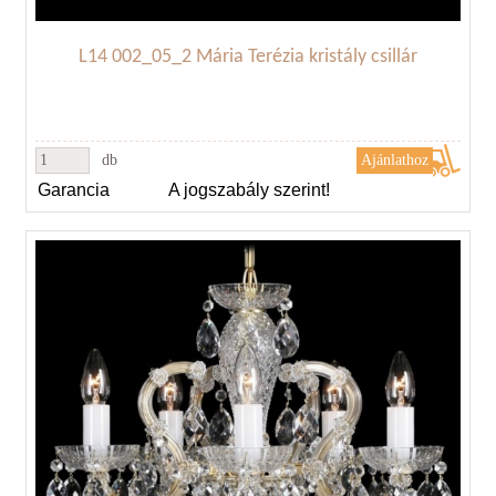
L14 002_05_2 Mária Terézia kristály csillár
db
Garancia
A jogszabály szerint!