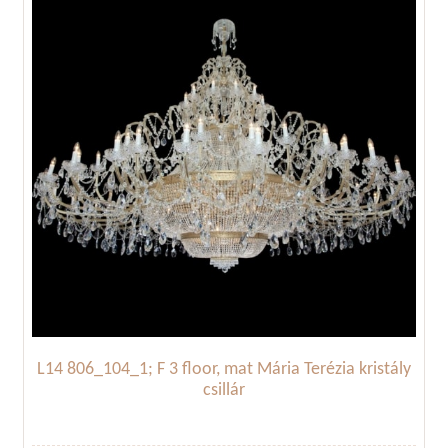
L14 806_104_1; F 3 floor, mat Mária Terézia kristály
csillár