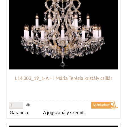
L14 303_19_1-A + l Mária Terézia kristály csillár
db
Garancia
A jogszabály szerint!