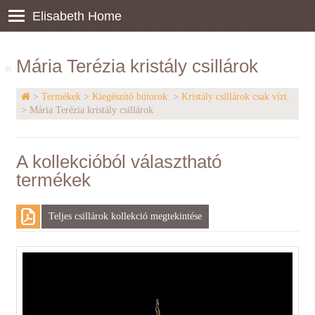
Elisabeth Home
Mária Terézia kristály csillárok
«
>
Termékek
>
Kiegészítő bútorok.
>
Kristály csillárok csak vízt.
> Mária Terézia kristály csillárok
A kollekcióból választható
termékek
Teljes csillárok kollekció megtekintése