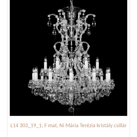
L14 303_19_1; F mat, Ni Mária Terézia kristály csillár