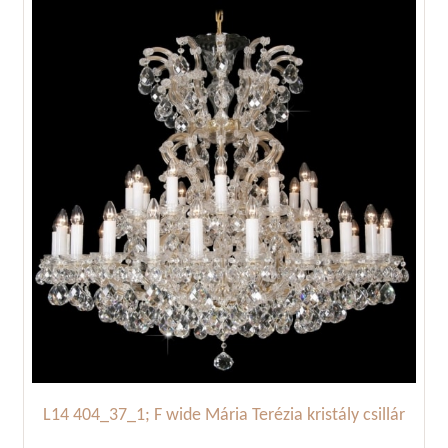
L14 404_37_1; F wide Mária Terézia kristály csillár