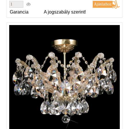
db
Garancia
A jogszabály szerint!