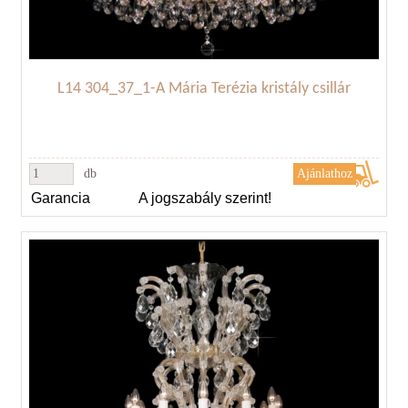
L14 304_37_1-A Mária Terézia kristály csillár
db
Garancia
A jogszabály szerint!