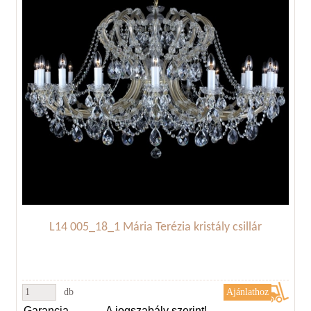
L14 005_18_1 Mária Terézia kristály csillár
db
Garancia
A jogszabály szerint!