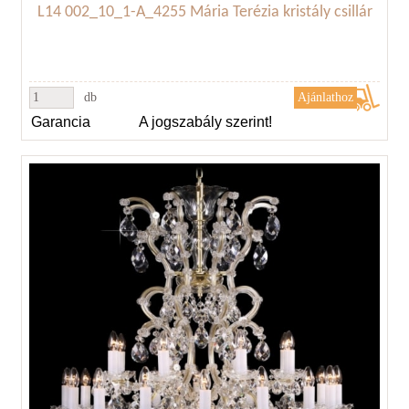
L14 002_10_1-A_4255 Mária Terézia kristály csillár
db
Garancia
A jogszabály szerint!