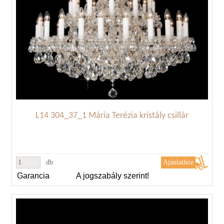
L14 304_37_1 Mária Terézia kristály csillár
db
Garancia
A jogszabály szerint!