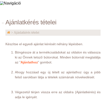
Elisabeth Home
Ajánlatkérés tételei
«
> Ajánlatkérés tételei
Készítse el egyedi ajánlat kérését néhány lépésben.
Böngéssze át a termékcsaládokat az oldalon és válassza
ki az Önnek tetsző bútorokat. Minden bútornál megtalálja
az "
Ajánlathoz
" gombot.
Ahogy hozzáad egy új tételt az ajánlathoz úgy a jobb
felső sarokban látja a tételek számának növekedését.
Végezetül térjen vissza erre az oldalra (Ajánlatkérés) és
adja le igényét.