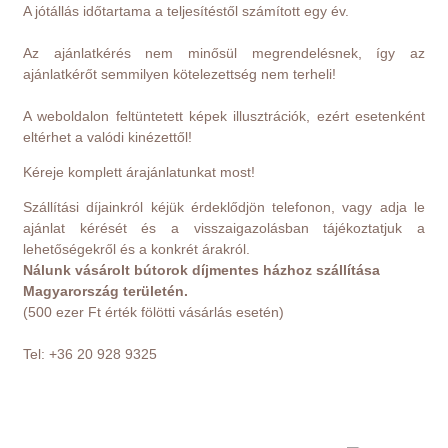
A jótállás időtartama a teljesítéstől számított egy év.
Az ajánlatkérés nem minősül megrendelésnek, így az
ajánlatkérőt semmilyen kötelezettség nem terheli!
A weboldalon feltüntetett képek illusztrációk, ezért esetenként
eltérhet a valódi kinézettől!
Kéreje komplett árajánlatunkat most!
Szállítási díjainkról kéjük érdeklődjön telefonon, vagy adja le
ajánlat kérését és a visszaigazolásban tájékoztatjuk a
lehetőségekről és a konkrét árakról.
Nálunk vásárolt bútorok díjmentes házhoz szállítása
Magyarország területén.
(500 ezer Ft érték fölötti vásárlás esetén)
Tel: +36 20 928 9325