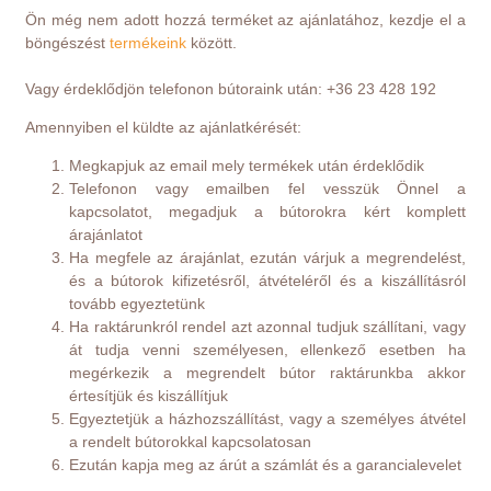
Ön még nem adott hozzá terméket az ajánlatához, kezdje el a
böngészést
termékeink
között.
Vagy érdeklődjön telefonon bútoraink után: +36 23 428 192
Amennyiben el küldte az ajánlatkérését:
Megkapjuk az email mely termékek után érdeklődik
Telefonon vagy emailben fel vesszük Önnel a
kapcsolatot, megadjuk a bútorokra kért komplett
árajánlatot
Ha megfele az árajánlat, ezután várjuk a megrendelést,
és a bútorok kifizetésről, átvételéről és a kiszállításról
tovább egyeztetünk
Ha raktárunkról rendel azt azonnal tudjuk szállítani, vagy
át tudja venni személyesen, ellenkező esetben ha
megérkezik a megrendelt bútor raktárunkba akkor
értesítjük és kiszállítjuk
Egyeztetjük a házhozszállítást, vagy a személyes átvétel
a rendelt bútorokkal kapcsolatosan
Ezután kapja meg az árút a számlát és a garancialevelet