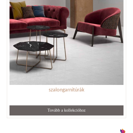
szalongarnitúrák
Tovább a kollekcióhoz