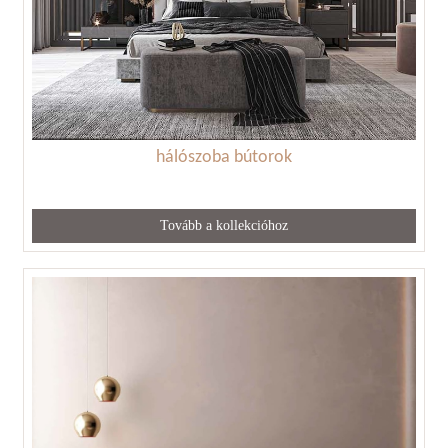
hálószoba bútorok
Tovább a kollekcióhoz