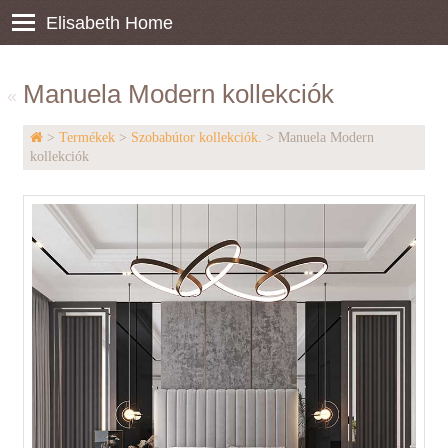
Elisabeth Home
Manuela Modern kollekciók
«
>
Termékek
>
Szobabútor kollekciók.
> Manuela Modern
kollekciók