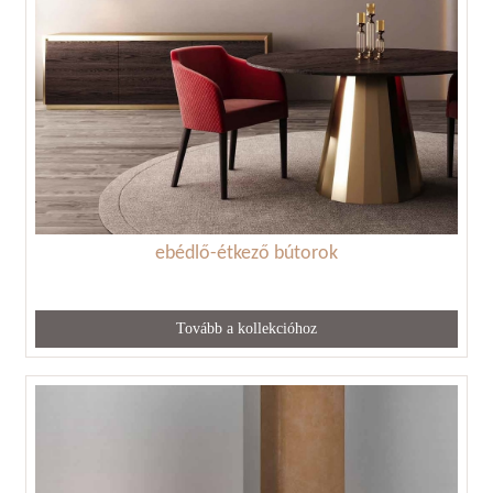
ebédlő-étkező bútorok
Tovább a kollekcióhoz