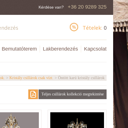
+36 20 9289 325
Kérdése van?
endezés
Tételek:
0
Bemutatóterem
Lakberendezés
Kapcsolat
ok.
>
Kristály csillárok csak vízt.
> Öntött karú kristály csillárok
Teljes csillárok kollekció megtekintése