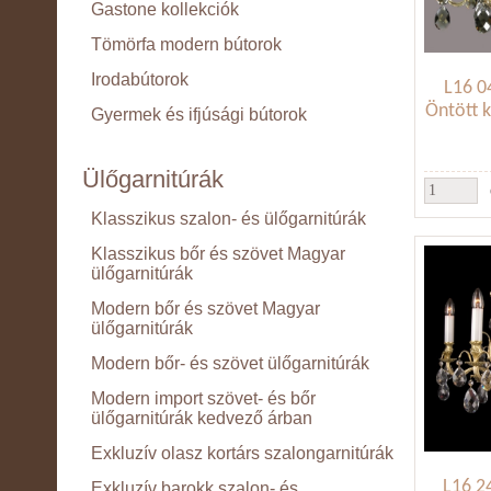
Gastone kollekciók
Tömörfa modern bútorok
Irodabútorok
L16 0
Öntött ka
Gyermek és ifjúsági bútorok
Ülőgarnitúrák
Klasszikus szalon- és ülőgarnitúrák
Klasszikus bőr és szövet Magyar
ülőgarnitúrák
Modern bőr és szövet Magyar
ülőgarnitúrák
Modern bőr- és szövet ülőgarnitúrák
Modern import szövet- és bőr
ülőgarnitúrák kedvező árban
Exkluzív olasz kortárs szalongarnitúrák
L16 2
Exkluzív barokk szalon- és