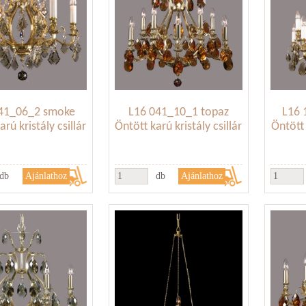
41_06_2 smoke
L16 041_10_1 topaz
L16 
rú kristály csillár
Öntött karú kristály csillár
Öntött 
db
db