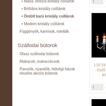
• Mária Terézia kristály csillárok
• Brilliáns kristály csillárok
• Öntött karú kristály csillárok
• Modern kristály csillárok
Függönyök, karnisok, roletták
Szállodai bútorok
Olasz szállodai bútorok
Matracok, matracrácsok
L16 541
Panziók, nyaralók, hétvégi házak
matt 
részére akciós bútorok
kr