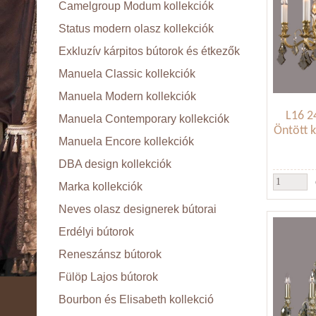
Camelgroup Modum kollekciók
Status modern olasz kollekciók
Exkluzív kárpitos bútorok és étkezők
Manuela Classic kollekciók
Manuela Modern kollekciók
L16 2
Manuela Contemporary kollekciók
Öntött ka
Manuela Encore kollekciók
DBA design kollekciók
Marka kollekciók
Neves olasz designerek bútorai
Erdélyi bútorok
Reneszánsz bútorok
Fülöp Lajos bútorok
Bourbon és Elisabeth kollekció