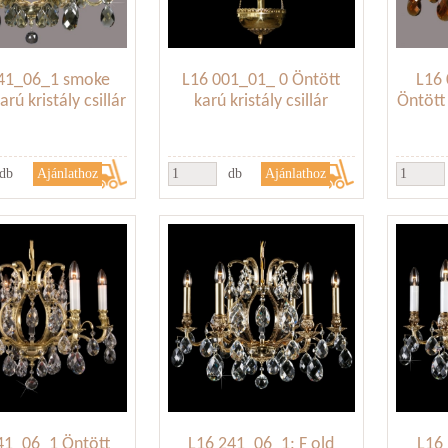
41_06_1 smoke
L16 001_01_ 0 Öntött
L16
rú kristály csillár
karú kristály csillár
Öntött 
db
db
41_06_1 Öntött
L16 241_06_1; F old
L16 