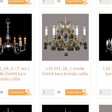
db
db
_06_0; ( F, ses.)
L16 241_06_1 smoke
L16 
Ni Öntött karú
Öntött karú kristály csillár
kar
istály csillár
db
db