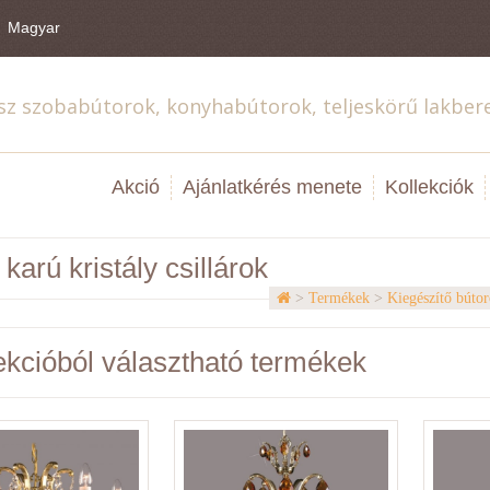
Magyar
sz szobabútorok, konyhabútorok, teljeskörű lakber
Akció
Ajánlatkérés menete
Kollekciók
 karú kristály csillárok
>
Termékek
>
Kiegészítő bútor
ekcióból választható termékek