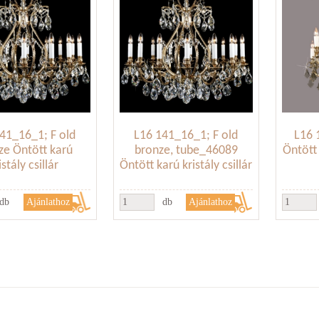
41_16_1; F old
L16 141_16_1; F old
L16 
ze Öntött karú
bronze, tube_46089
Öntött 
istály csillár
Öntött karú kristály csillár
db
db