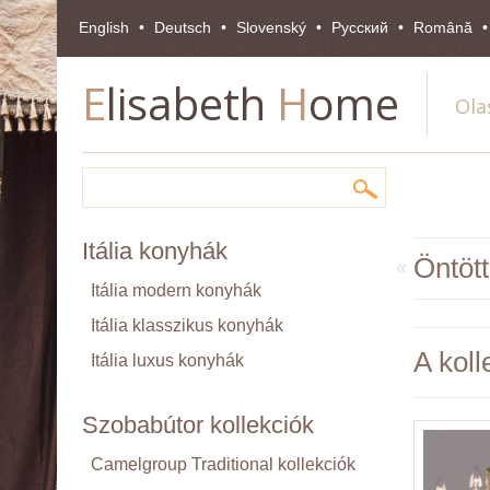
English
Deutsch
Slovenský
Pусский
Română
E
lisabeth
H
ome
Ola
Itália konyhák
Öntött
«
Itália modern konyhák
Itália klasszikus konyhák
A koll
Itália luxus konyhák
Szobabútor kollekciók
Camelgroup Traditional kollekciók