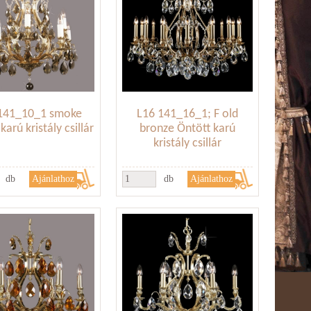
141_10_1 smoke
L16 141_16_1; F old
karú kristály csillár
bronze Öntött karú
kristály csillár
db
db