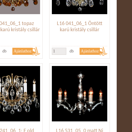
 041_06_1 topaz
L16 041_06_1 Öntött
karú kristály csillár
karú kristály csillár
db
db
241_06_1; F old
L16 531_05_0 matt Ni