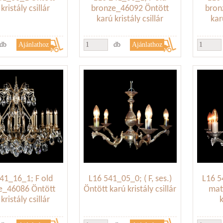
kristály csillár
bronze_46092 Öntött
bron
karú kristály csillár
kar
db
db
41_16_1; F old
L16 541_05_0; ( F, ses.)
L16 5
e_46086 Öntött
Öntött karú kristály csillár
mat
kristály csillár
k