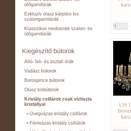
ülőgarnitúrák
karú 
Exkluzív olasz kárpitos kis
szalongarnitúrák
Klasszikus neobarokk szalon- és
ülőgarnitúrák
Kiegészítő bútorok
Álló- fali- és asztali órák
Vadász bútorok
Borospince bútorok
Olasz kisbútorok
Kristály csillárok csak víztiszta
kristállyal
L16 1
bronz
• Üvegvázas kristály csillárok
karú 
• Fémvázas kristály csillárok