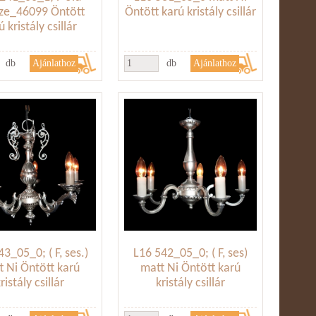
ze_46099 Öntött
Öntött karú kristály csillár
ú kristály csillár
db
db
43_05_0; ( F, ses.)
L16 542_05_0; ( F, ses)
t Ni Öntött karú
matt Ni Öntött karú
ristály csillár
kristály csillár