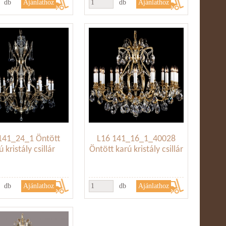
db
db
141_24_1 Öntött
L16 141_16_1_40028
ú kristály csillár
Öntött karú kristály csillár
db
db