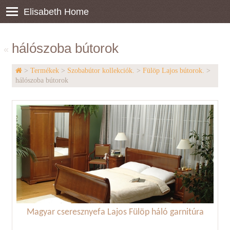
Elisabeth Home
hálószoba bútorok
«
>
Termékek
>
Szobabútor kollekciók.
>
Fülöp Lajos bútorok.
>
hálószoba bútorok
Magyar cseresznyefa Lajos Fülöp háló garnitúra