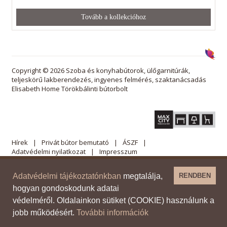
Tovább a kollekcióhoz
Copyright © 2026 Szoba és konyhabútorok, ülőgarnitúrák,
teljeskörű lakberendezés, ingyenes felmérés, szaktanácsadás
Elisabeth Home Törökbálinti bútorbolt
Hírek
Privát bútor bemutató
ÁSZF
Adatvédelmi nyilatkozat
Impresszum
Adatvédelmi tájékoztatónkban
megtalálja,
RENDBEN
hogyan gondoskodunk adatai
védelméről. Oldalainkon sütiket (COOKIE) használunk a
jobb működésért.
További információk