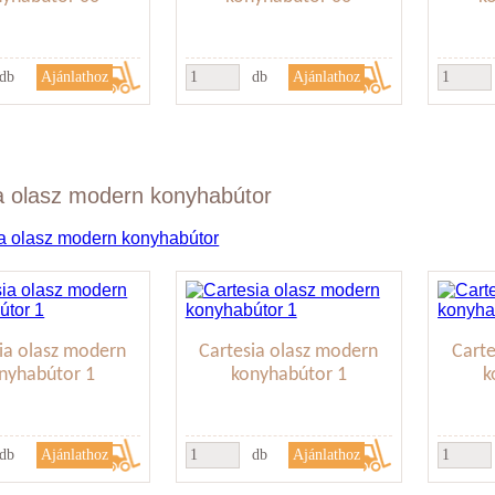
db
db
a olasz modern konyhabútor
ia olasz modern
Cartesia olasz modern
Carte
nyhabútor 1
konyhabútor 1
k
db
db