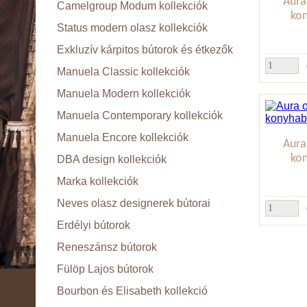
Aura
Camelgroup Modum kollekciók
ko
Status modern olasz kollekciók
Exkluzív kárpitos bútorok és étkezők
Manuela Classic kollekciók
Manuela Modern kollekciók
Manuela Contemporary kollekciók
Manuela Encore kollekciók
Aura
ko
DBA design kollekciók
Marka kollekciók
Neves olasz designerek bútorai
Erdélyi bútorok
Reneszánsz bútorok
Fülöp Lajos bútorok
Bourbon és Elisabeth kollekció