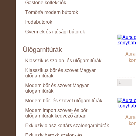
Gastone kollekciók
Tömörfa modern bútorok
Irodabútorok
Gyermek és ifjúsági bútorok
Ülőgarnitúrák
Aura
ko
Klasszikus szalon- és ülőgarnitúrák
Klasszikus bőr és szövet Magyar
ülőgarnitúrák
Modern bőr és szövet Magyar
ülőgarnitúrák
Modern bőr- és szövet ülőgarnitúrák
Modern import szövet- és bőr
ülőgarnitúrák kedvező árban
Aura
ko
Exkluzív olasz kortárs szalongarnitúrák
Exkluzív barokk szalon- és