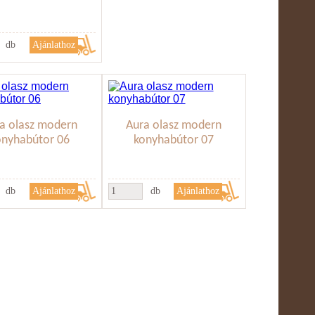
db
a olasz modern
Aura olasz modern
onyhabútor 06
konyhabútor 07
db
db