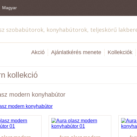
Magyar
sz szobabútorok, konyhabútorok, teljeskörű lakber
Akció
Ajánlatkérés menete
Kollekciók
n kollekció
asz modern konyhabútor