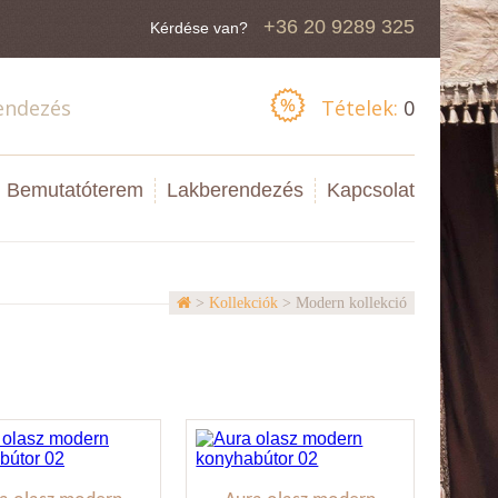
+36 20 9289 325
Kérdése van?
endezés
Tételek:
0
Bemutatóterem
Lakberendezés
Kapcsolat
>
Kollekciók
> Modern kollekció