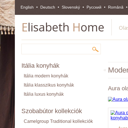
English
Deutsch
Slovenský
Pусский
Română
E
lisabeth
H
ome
Ola
Itália konyhák
Moder
«
Itália modern konyhák
Itália klasszikus konyhák
Aura ol
Itália luxus konyhák
Szobabútor kollekciók
Camelgroup Traditional kollekciók