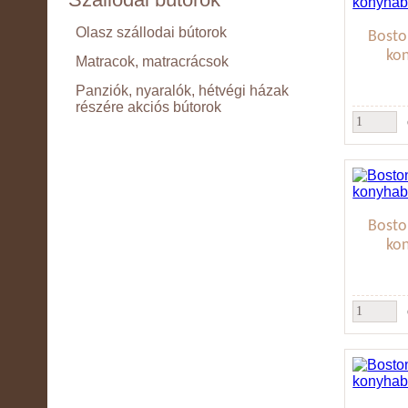
Olasz szállodai bútorok
Bosto
ko
Matracok, matracrácsok
Panziók, nyaralók, hétvégi házak
részére akciós bútorok
Bosto
ko