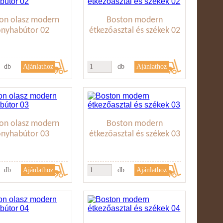
on olasz modern
Boston modern
onyhabútor 02
étkezőasztal és székek 02
db
db
on olasz modern
Boston modern
onyhabútor 03
étkezőasztal és székek 03
db
db