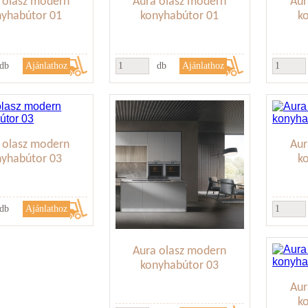
 olasz modern
Aura olasz modern
Aur
nyhabútor 01
konyhabútor 01
k
db
db
 olasz modern
Aur
nyhabútor 03
k
db
Aura olasz modern
konyhabútor 03
Aur
k