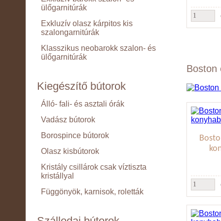
ülőgarnitúrák
Exkluzív olasz kárpitos kis
szalongarnitúrák
Klasszikus neobarokk szalon- és
ülőgarnitúrák
Boston 
Kiegészítő bútorok
Álló- fali- és asztali órák
Vadász bútorok
Borospince bútorok
Bosto
ko
Olasz kisbútorok
Kristály csillárok csak víztiszta
kristállyal
Függönyök, karnisok, roletták
Szállodai bútorok