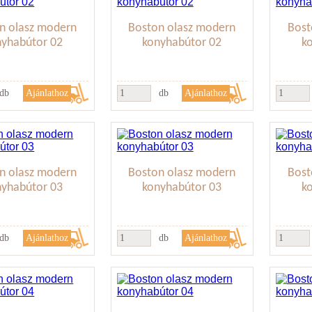
n olasz modern
Boston olasz modern
Bost
nyhabútor 02
konyhabútor 02
k
db
db
n olasz modern
Boston olasz modern
Bost
nyhabútor 03
konyhabútor 03
k
db
db