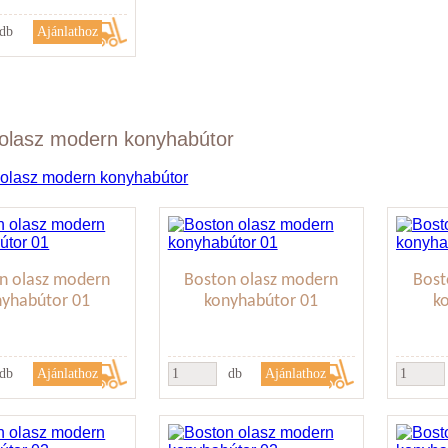
db
olasz modern konyhabútor
n olasz modern
Boston olasz modern
Bost
nyhabútor 01
konyhabútor 01
k
db
db