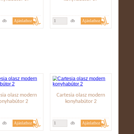
db
db
sia olasz modern
Cartesia olasz modern
onyhabútor 2
konyhabútor 2
db
db